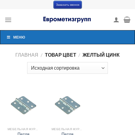
Skip
Заказать звонок
to
content
МЕНЮ
ГЛАВНАЯ
/
ТОВАР ЦВЕТ
/
ЖЕЛТЫЙ ЦИНК
МЕБЕЛЬНАЯ ФУРНИТУРА
МЕБЕЛЬНАЯ ФУРНИТУРА
Петля
Петля