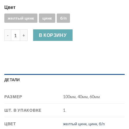
Цвет
желтый цинк
цинк
б/п
Количество Петля накладная ПН5
В КОРЗИНУ
ДЕТАЛИ
РАЗМЕР
100мм, 40мм, 60мм
ШТ. В УПАКОВКЕ
1
ЦВЕТ
желтый цинк
,
цинк
,
б/п