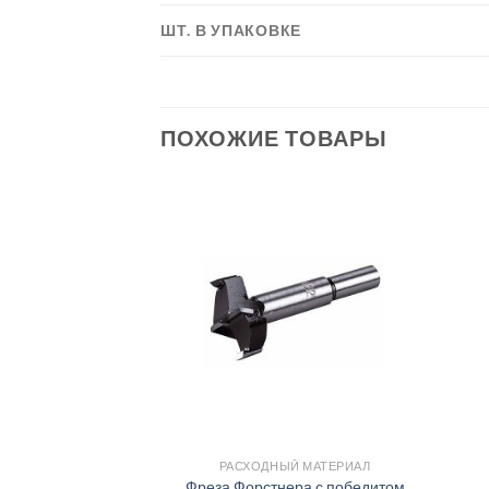
ШТ. В УПАКОВКЕ
ПОХОЖИЕ ТОВАРЫ
Й МАТЕРИАЛ
РАСХОДНЫЙ МАТЕРИАЛ
электролобзика
Фреза Форстнера с победитом