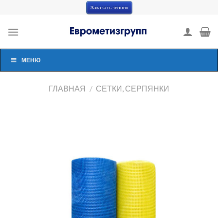
Skip
Заказать звонок
to
content
МЕНЮ
ГЛАВНАЯ
/
СЕТКИ, СЕРПЯНКИ