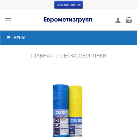
Skip
Заказать звонок
to
content
МЕНЮ
ГЛАВНАЯ
/
СЕТКИ, СЕРПЯНКИ