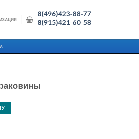
8(496)423-88-77
ИЗАЦИЯ
8(915)421-60-58
ТА
 раковины
раковины
НУ