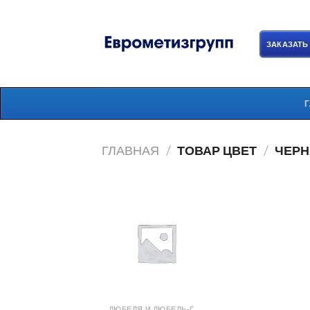
Skip
to
content
ЗАКАЗАТЬ
ГЛАВНАЯ
/
ТОВАР ЦВЕТ
/
ЧЕРН
ДЮБЕЛЯ И ДЮБЕЛЬ-ГВОЗДИ