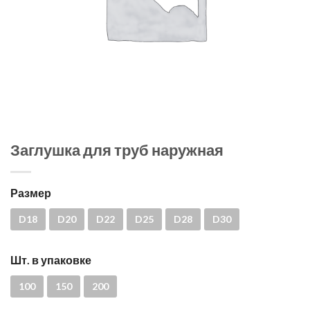
Заглушка для труб наружная
Размер
D18
D20
D22
D25
D28
D30
Шт. в упаковке
100
150
200