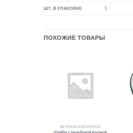
ШТ. В УПАКОВКЕ
1
ПОХОЖИЕ ТОВАРЫ
КИЙ КРЕПЁЖ
МЕТРИЧЕСКИЙ КРЕПЁЖ
Шайба с резьбовой втулкой
й DIN 603, цинк