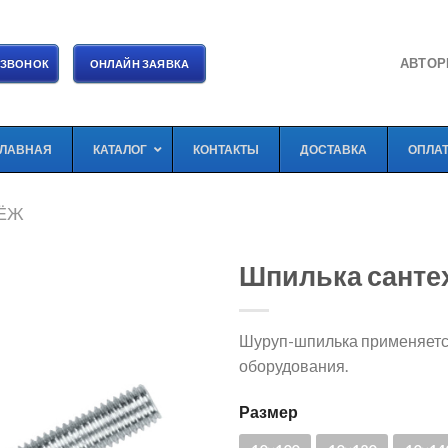
АВТОР
 ЗВОНОК
ОНЛАЙН ЗАЯВКА
ГЛАВНАЯ
КАТАЛОГ
КОНТАКТЫ
ДОСТАВКА
ОПЛА
ПЁЖ
Шпилька санте
Шуруп-шпилька применяется
оборудования.
Размер