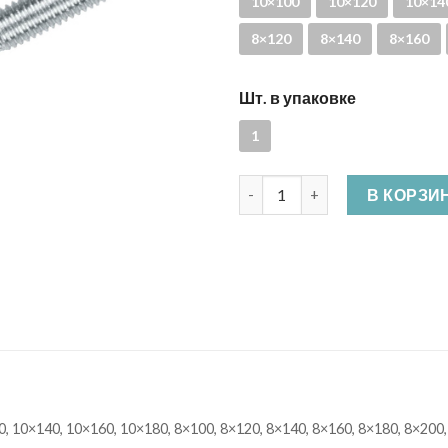
10×100
10×120
10×14
8×120
8×140
8×160
Шт. в упаковке
1
Количество Шпилька сантех
В КОРЗИ
, 10×140, 10×160, 10×180, 8×100, 8×120, 8×140, 8×160, 8×180, 8×200