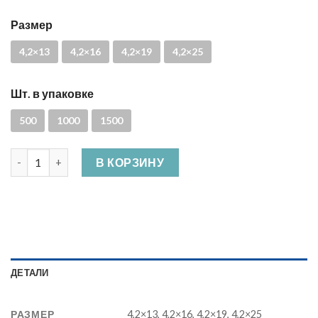
Размер
4,2×13
4,2×16
4,2×19
4,2×25
Шт. в упаковке
500
1000
1500
Количество Саморез прессшайба со сверлом, окрашенный, 
В КОРЗИНУ
ДЕТАЛИ
РАЗМЕР
4,2×13, 4,2×16, 4,2×19, 4,2×25