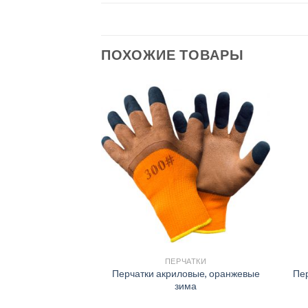
ПОХОЖИЕ ТОВАРЫ
ЧАТКИ
ПЕРЧАТКИ
10 класс ПРОФИ с
Перчатки акриловые, оранжевые
Пер
5 нитей
зима