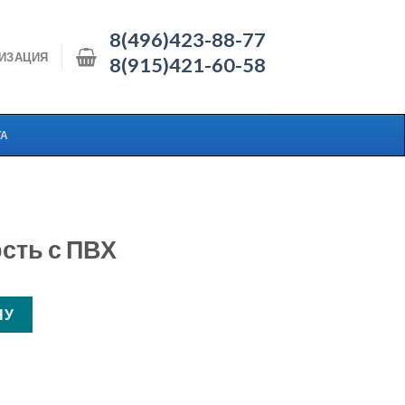
8(496)423-88-77
ИЗАЦИЯ
8(915)421-60-58
ТА
сть с ПВХ
ть с ПВХ
НУ