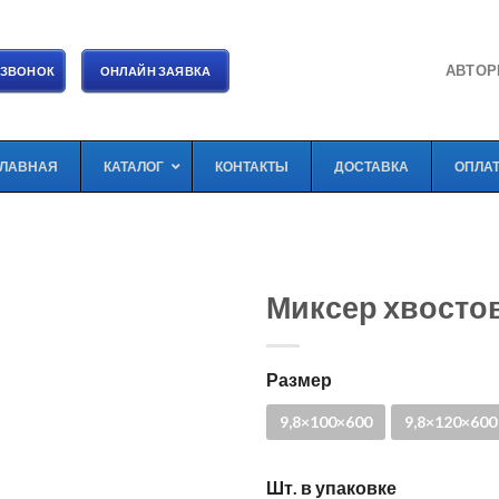
АВТОР
 ЗВОНОК
ОНЛАЙН ЗАЯВКА
ГЛАВНАЯ
КАТАЛОГ
КОНТАКТЫ
ДОСТАВКА
ОПЛА
Миксер хвосто
Размер
9,8×100×600
9,8×120×600
Шт. в упаковке