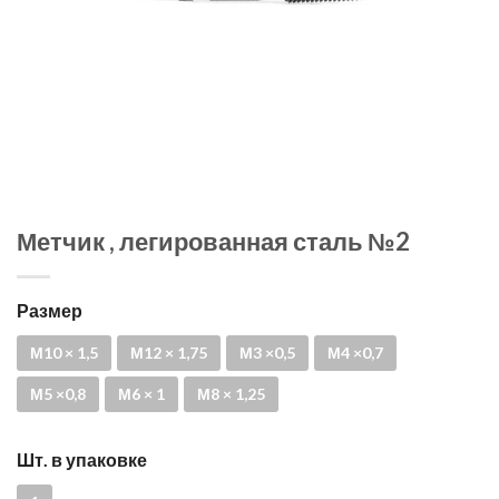
Метчик , легированная сталь №2
Размер
М10 × 1,5
М12 × 1,75
М3 ×0,5
М4 ×0,7
М5 ×0,8
М6 × 1
М8 × 1,25
Шт. в упаковке