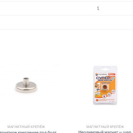
1
МАГНИТНЫЙ КРЕПЁЖ
МАГНИТНЫЙ КРЕПЁЖ
Неодимовый магнит — шар,
агнитное крепление под болт