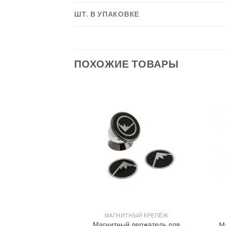
ШТ. В УПАКОВКЕ
ПОХОЖИЕ ТОВАРЫ
ЫЙ КРЕПЁЖ
МАГНИТНЫЙ КРЕПЁЖ
ента с клеевым
Магнитный держатель для
М