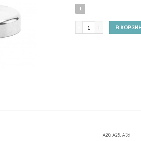
1
Количество Магнитное крепл
В КОРЗИ
А20, А25, А36