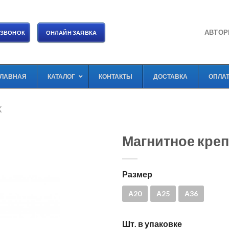
АВТОР
 ЗВОНОК
ОНЛАЙН ЗАЯВКА
ГЛАВНАЯ
КАТАЛОГ
КОНТАКТЫ
ДОСТАВКА
ОПЛА
Ж
Магнитное креп
Размер
А20
А25
А36
Шт. в упаковке