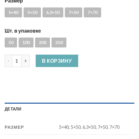
Размер
5×40
5×50
6,3×50
7×50
7×70
Шт. в упаковке
50
100
200
250
Количество Конфермат
В КОРЗИНУ
ДЕТАЛИ
РАЗМЕР
5×40, 5×50, 6,3×50, 7×50, 7×70