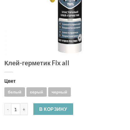
Клей-герметик Fix all
Цвет
белый
серый
черный
Количество Клей-герметик Fix all
В КОРЗИНУ