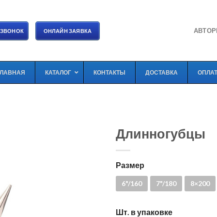
АВТОР
 ЗВОНОК
ОНЛАЙН ЗАЯВКА
ГЛАВНАЯ
КАТАЛОГ
КОНТАКТЫ
ДОСТАВКА
ОПЛА
Длинногубцы
Размер
6"/160
7"/180
8×200
Шт. в упаковке