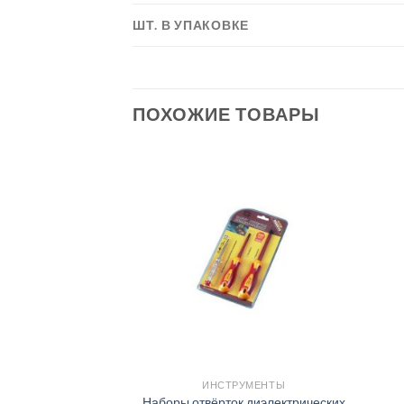
ШТ. В УПАКОВКЕ
ПОХОЖИЕ ТОВАРЫ
УМЕНТЫ
ИНСТРУМЕНТЫ
вик шестигранник
Наборы отвёрток диэлектрических