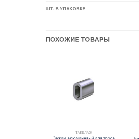
ШТ. В УПАКОВКЕ
ПОХОЖИЕ ТОВАРЫ
ЕЛАЖ
ТАКЕЛАЖ
рюк для растяжки
Зажим алюминевый для троса
Бл