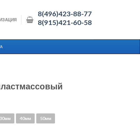
8(496)423-88-77
ИЗАЦИЯ
8(915)421-60-58
ТА
пластмассовый
30мм
40мм
50мм